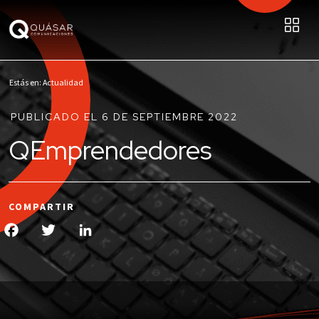
Estás en: Actualidad
PUBLICADO EL 6 DE SEPTIEMBRE 2022
QEmprendedores
COMPARTIR
Facebook
Twitter
LinkedIn