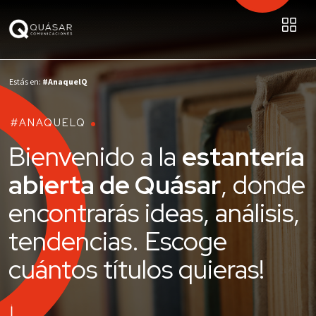
Estás en:
#AnaquelQ
#ANAQUELQ
Bienvenido a la
estantería
abierta de Quásar
, donde
encontrarás ideas, análisis,
tendencias. Escoge
cuántos títulos quieras!