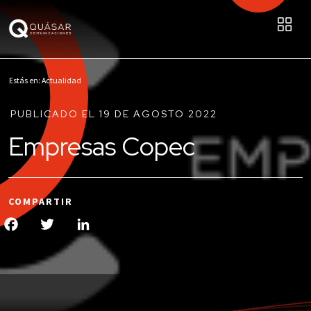
Estás en: Actualidad
PUBLICADO EL 19 DE AGOSTO 2022
Empresas Copec
COMPARTIR
Facebook
Twitter
LinkedIn