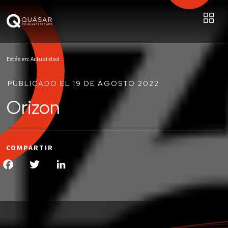
Estás en: Actualidad
PUBLICADO EL 19 DE AGOSTO 2022
Orizon
COMPARTIR
Facebook
Twitter
LinkedIn