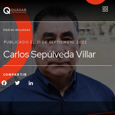
Estás en: Actualidad
PUBLICADO EL 21 DE SEPTIEMBRE 2022
Carlos Sepúlveda Villar
COMPARTIR
Facebook
Twitter
LinkedIn