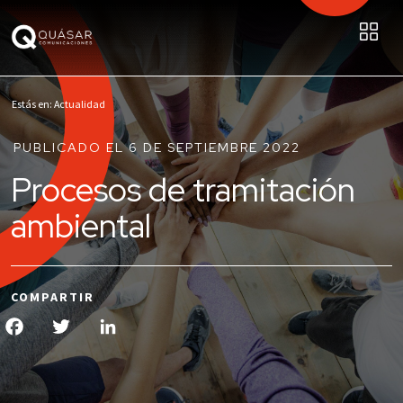
Estás en: Actualidad
PUBLICADO EL 6 DE SEPTIEMBRE 2022
Procesos de tramitación
ambiental
COMPARTIR
Facebook
Twitter
LinkedIn